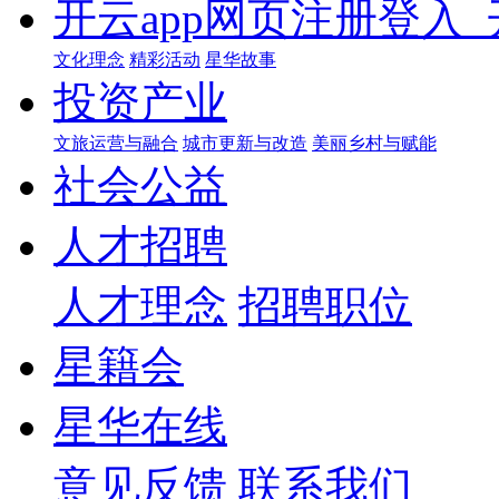
开云app网页注册登入_
文化理念
精彩活动
星华故事
投资产业
文旅运营与融合
城市更新与改造
美丽乡村与赋能
社会公益
人才招聘
人才理念
招聘职位
星籍会
星华在线
意见反馈
联系我们