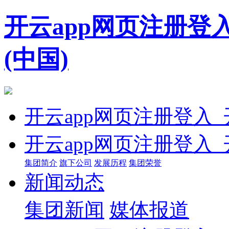
开云app网页注册登
(中国)
开云app网页注册登入_
开云app网页注册登入_
集团简介
旗下公司
发展历程
集团荣誉
新闻动态
集团新闻
媒体报道