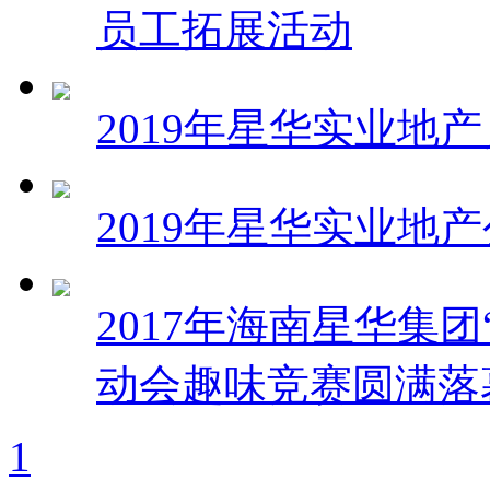
员工拓展活动
2019年星华实业地
2019年星华实业地
2017年海南星华集
动会趣味竞赛圆满落
1