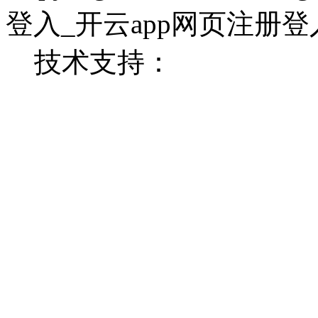
登入_开云app网页注册
技术支持：