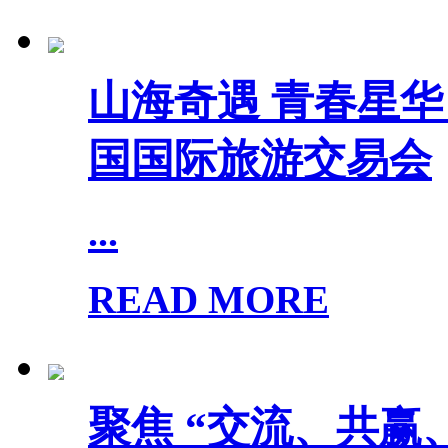
山海奇遇 青春星华 |
国国际旅游交易会
...
READ MORE
聚焦 “交流、共赢