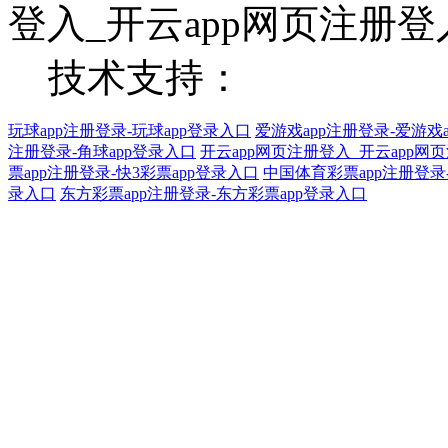
登入_开云app网页注册
技术支持：
玩球app注册登录-玩球app登录入口
爱游戏app注册登录-爱游戏
注册登录-角球app登录入口
开云app网页注册登入_开云app网页
票app注册登录-快3彩票app登录入口
中国体育彩票app注册登录
录入口
东方彩票app注册登录-东方彩票app登录入口