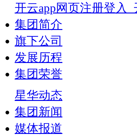
开云app网页注册登入_
集团简介
旗下公司
发展历程
集团荣誉
星华动态
集团新闻
媒体报道