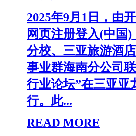
2025年9月1日，由
网页注册登入(中国
分校、三亚旅游酒店
事业群海南分公司联
行业论坛”在三亚亚
行。此...
READ MORE