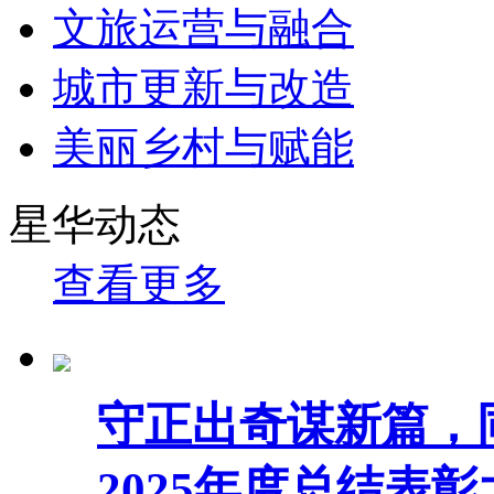
文旅运营与融合
城市更新与改造
美丽乡村与赋能
星华动态
查看更多
守正出奇谋新篇，同
2025年度总结表彰