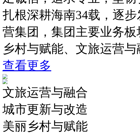
扎根深耕海南34载，逐
营集团，集团主要业务板
乡村与赋能、文旅运营与
查看更多
文旅运营与融合
城市更新与改造
美丽乡村与赋能