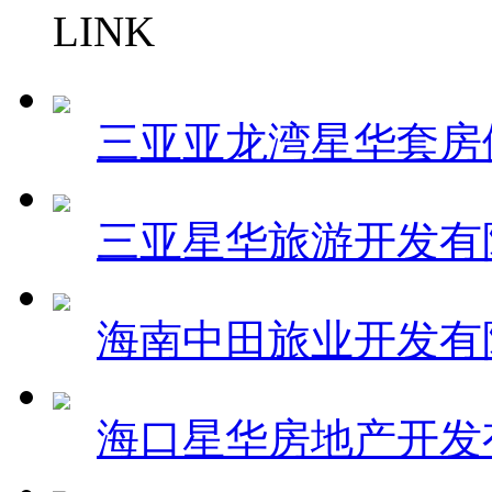
LINK
三亚亚龙湾星华套房
三亚星华旅游开发有
海南中田旅业开发有
海口星华房地产开发