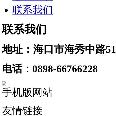
联系我们
联系我们
地址：海口市海秀中路51
电话：0898-66766228
手机版网站
友情链接