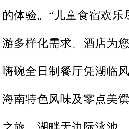
的体验。“儿童食宿欢乐
游多样化需求。酒店为
嗨碗全日制餐厅凭湖临
海南特色风味及零点美
之旅。湖畔无边际泳池