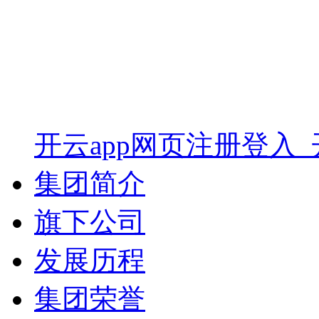
开云app网页注册登入_
集团简介
旗下公司
发展历程
集团荣誉