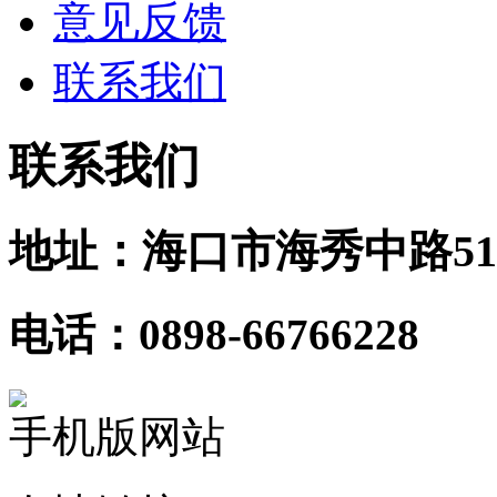
意见反馈
联系我们
联系我们
地址：海口市海秀中路51
电话：0898-66766228
手机版网站