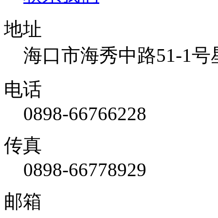
地址
海口市海秀中路51-1号
电话
0898-66766228
传真
0898-66778929
邮箱