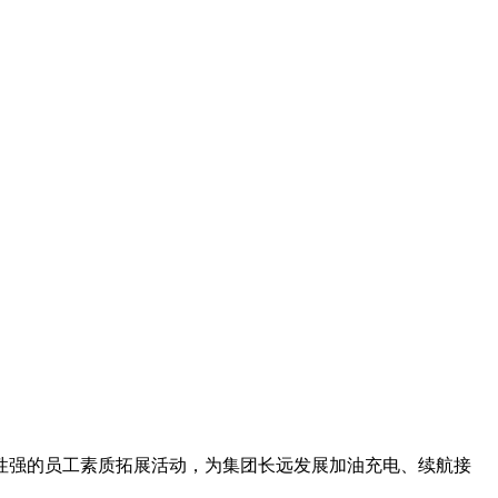
性强的员工素质拓展活动，为集团长远发展加油充电、续航接