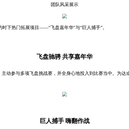
团队风采展示
时下热门拓展项目——“飞盘嘉年华”与“巨人捕手”。
飞盘驰骋 共享嘉年华
溢，主动参与多项飞盘挑战赛，并全身心地投入到比赛当中。为达
巨人捕手 嗨翻作战