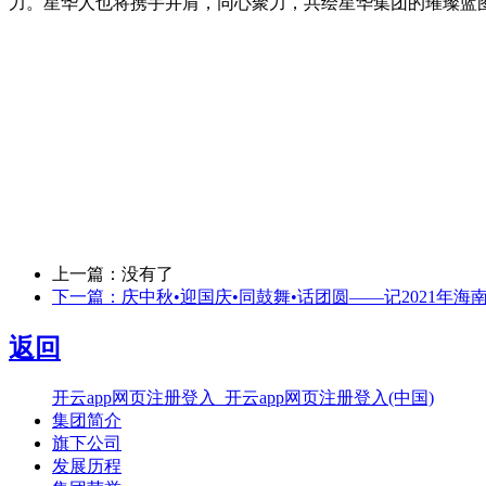
力。星华人也将携手并肩，同心聚力，共绘星华集团的璀璨蓝
上一篇：没有了
下一篇：庆中秋•迎国庆•同鼓舞•话团圆——记2021年
返回
开云app网页注册登入_开云app网页注册登入(中国)
集团简介
旗下公司
发展历程