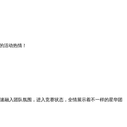
工的活动热情！
迅速融入团队氛围，进入竞赛状态，全情展示着不一样的星华团