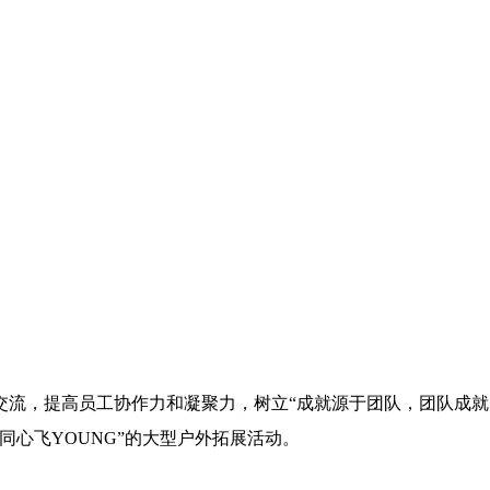
，提高员工协作力和凝聚力，树立“成就源于团队，团队成就自我”
，同心飞YOUNG”的大型户外拓展活动。