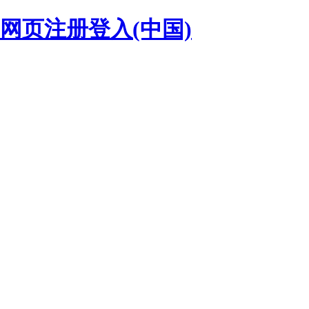
p网页注册登入(中国)