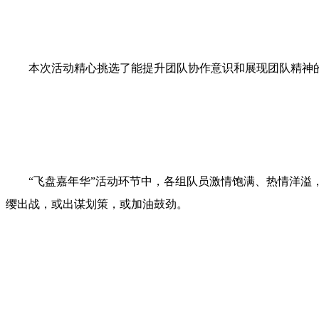
本次活动精心挑选了能提升团队协作意识和展现团队精神的
“飞盘嘉年华”活动环节中，各组队员激情饱满、热情洋
缨出战，或出谋划策，或加油鼓劲。