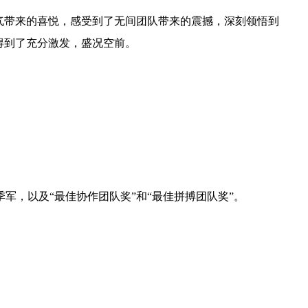
气带来的喜悦，感受到了无间团队带来的震撼，深刻领悟到
力得到了充分激发，盛况空前。
，以及“最佳协作团队奖”和“最佳拼搏团队奖”。