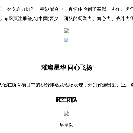
员在一次次通力协作、精妙配合中，真切体验到了奉献、协作、勇
开云app网页注册登入(中国)要义，团队的凝聚力、向心力、战斗
璀璨星华 同心飞扬
伍在所有项目中的积分排名及现场表现，分别评选出冠、亚、季军
冠军团队
星星队