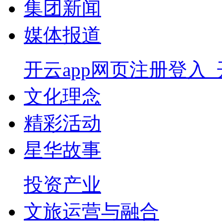
集团新闻
媒体报道
开云app网页注册登入_
文化理念
精彩活动
星华故事
投资产业
文旅运营与融合