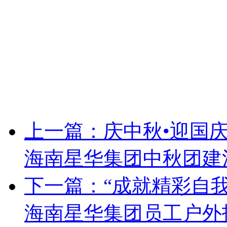
上一篇：庆中秋•迎国庆
海南星华集团中秋团建
下一篇：“成就精彩自我
海南星华集团员工户外