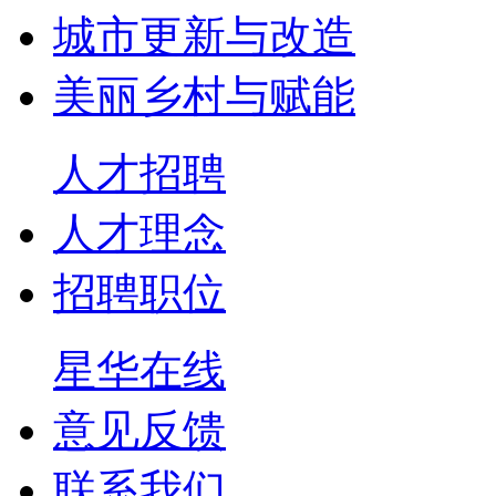
城市更新与改造
美丽乡村与赋能
人才招聘
人才理念
招聘职位
星华在线
意见反馈
联系我们