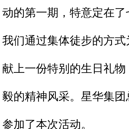
动的第一期，特意定在了
我们通过集体徒步的方式
献上一份特别的生日礼物
毅的精神风采。星华集团
参加了本次活动。