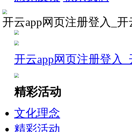
开云app网页注册登入_开
开云app网页注册登入_
精彩活动
文化理念
精彩活动