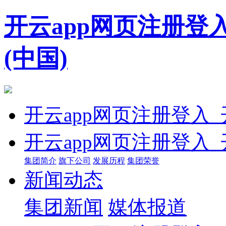
开云app网页注册登
(中国)
开云app网页注册登入_
开云app网页注册登入_
集团简介
旗下公司
发展历程
集团荣誉
新闻动态
集团新闻
媒体报道