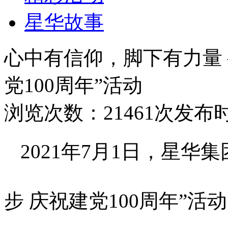
星华故事
心中有信仰，脚下有力量 
党100周年”活动
浏览次数：21461次
发布时间
2021年7月1日，星华
步 庆祝建党100周年”活