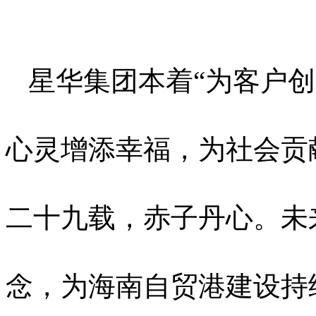
星华集团本着“为客户
心灵增添幸福，为社会贡
二十九载，赤子丹心。未
念，为海南自贸港建设持