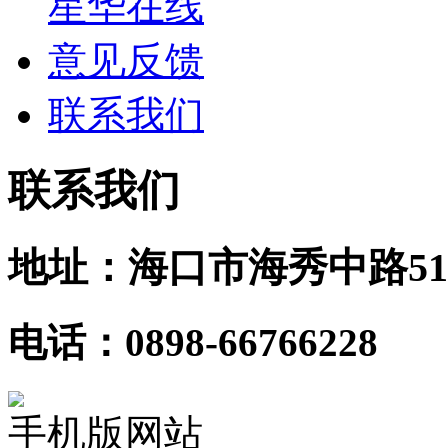
星华在线
意见反馈
联系我们
联系我们
地址：海口市海秀中路51
电话：0898-66766228
手机版网站