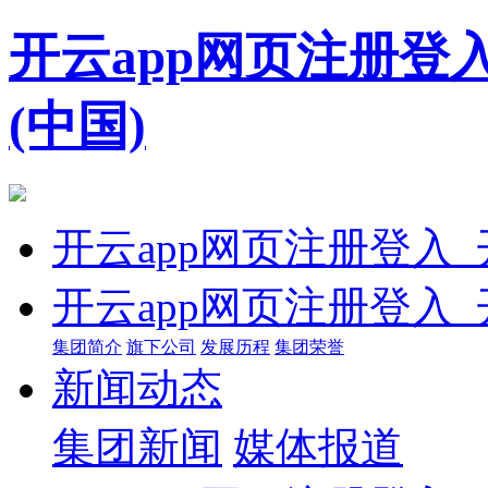
开云app网页注册登
(中国)
开云app网页注册登入_
开云app网页注册登入_
集团简介
旗下公司
发展历程
集团荣誉
新闻动态
集团新闻
媒体报道