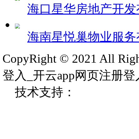
海口星华房地产开发
海南星悦巢物业服务
CopyRight © 2021 All 
登入_开云app网页注册
技术支持：