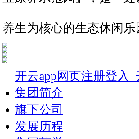
养生为核心的生态休闲乐
开云app网页注册登入_
集团简介
旗下公司
发展历程